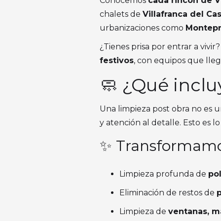
Conocemos
cada rincón de V
chalets de
Villafranca del Cas
urbanizaciones como
Montepr
¿Tienes prisa por entrar a vivir
festivos
, con equipos que lle
🧼 ¿Qué inclu
Una limpieza post obra no es u
y atención al detalle. Esto es l
✨ Transformamos
Limpieza profunda de
po
Eliminación de restos de
Limpieza de
ventanas, ma