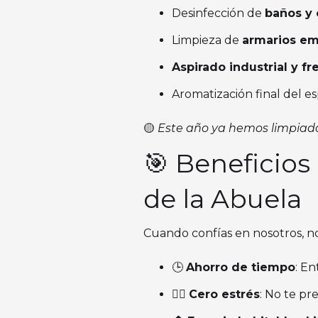
Desinfección de
baños y 
Limpieza de
armarios em
Aspirado industrial y f
Aromatización final del es
🟡
Este año ya hemos limpia
🎯 Beneficios 
de la Abuela
Cuando confías en nosotros, no
🕒
Ahorro de tiempo
: En
🧘‍♀️
Cero estrés
: No te pr