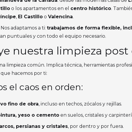
illanueva de la Cañada
: desde las modernas casas de
L
tillo
o los apartamentos en el
centro histórico
. Tambié
íncipe
,
El Castillo
o
Valencina
.
? Nos adaptamos a ti:
trabajamos de forma flexible, in
gan puntuales y con todo el equipo necesario.
ye nuestra limpieza post
na limpieza común. Implica técnica, herramientas profesio
o que hacemos por ti:
 el caos en orden:
lvo fino de obra
, incluso en techos, zócalos y rejillas.
pintura, yeso o cemento
en suelos, cristales y carpinterí
rcos, persianas y cristales
, por dentro y por fuera.