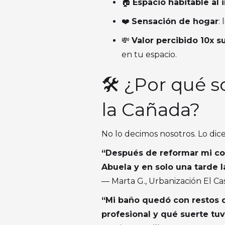
🏠
Espacio habitable al 
❤️
Sensación de hogar
:
💸
Valor percibido 10x su
en tu espacio.
🛠️ ¿Por qué 
la Cañada?
No lo decimos nosotros. Lo dic
“Después de reformar mi coc
Abuela y en solo una tarde l
— Marta G., Urbanización El Cas
“Mi baño quedó con restos d
profesional y qué suerte tuv