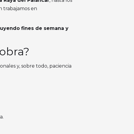
a Raya del Palancar
, hasta los
n trabajamos en
cluyendo fines de semana y
 obra?
nales y, sobre todo, paciencia
a.