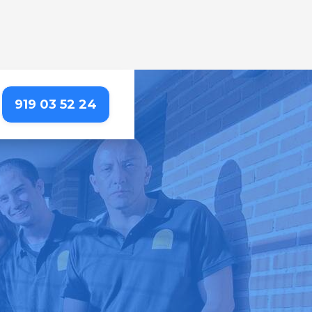
919 03 52 24
 CAÑADA
etallada que resalta