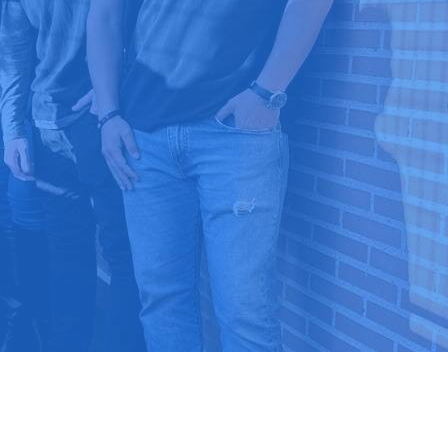
9 03 52 24
 ⭐⭐⭐⭐⭐