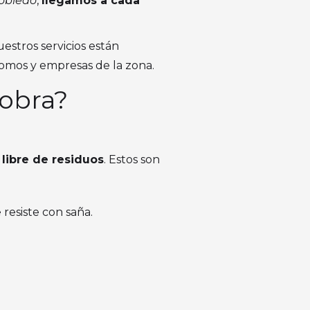
obledo
,
llegamos a cada
estros servicios están
nomos y empresas de la zona.
 obra?
libre de residuos
. Estos son
 resiste con saña.