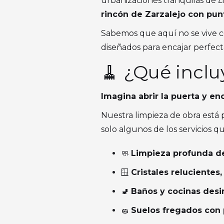
urbanizaciones tranquilas de
L
rincón de Zarzalejo con punt
Sabemos que aquí no se vive co
diseñados para encajar perfect
🧹 ¿Qué inclu
Imagina abrir la puerta y e
Nuestra limpieza de obra está p
solo algunos de los servicios 
🧼
Limpieza profunda de
🪟
Cristales relucientes,
🚽
Baños y cocinas desi
🧽
Suelos fregados con p