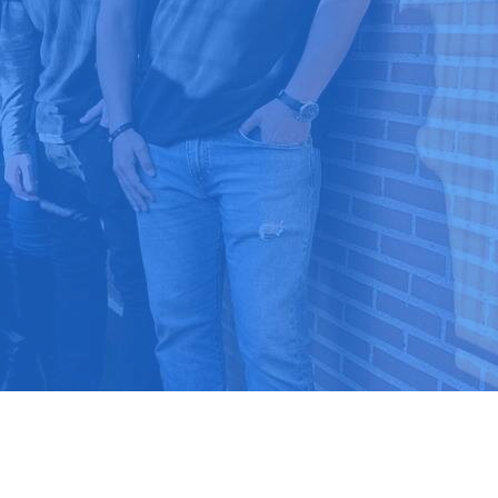
9 03 52 24
 ⭐⭐⭐⭐⭐