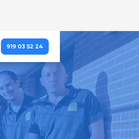
919 03 52 24
O
etallada que resalta