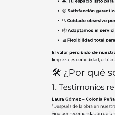
🛋️
Tu espacio listo para
😊
Satisfacción garanti
🔍
Cuidado obsesivo por 
📦
Adaptamos el servici
📅
Flexibilidad total pa
El valor percibido de nuestro
limpieza: es comodidad, estétic
🛠️ ¿Por qué 
1. Testimonios re
Laura Gómez – Colonia Peña
“Después de la obra en nuestr
vino por recomendación de una