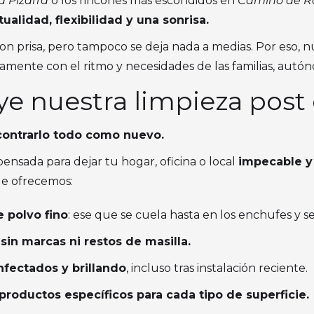
a Pizarra
o los rincones más escondidos en
Camino de R
ualidad, flexibilidad y una sonrisa.
n prisa, pero tampoco se deja nada a medias. Por eso, nu
amente con el ritmo y necesidades de las familias, autó
ye nuestra limpieza post
ncontrarlo todo como nuevo.
ensada para dejar tu hogar, oficina o local
impecable y 
que ofrecemos:
 polvo fino
: ese que se cuela hasta en los enchufes y se
 sin marcas ni restos de masilla.
nfectados y brillando
, incluso tras instalación reciente.
roductos específicos para cada tipo de superficie.