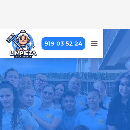
919 03 52 24
LIMPIEZA DE APARTAMENTOS
TURÍSTICOS EN COLMENAREJO
Dejamos tus apartamentos
impecables para que tus
huéspedes se sientan como en
casa