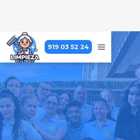
919 03 52 24
LIMPIEZA DE APARTAMENTOS
TURÍSTICOS EN GARGANTA DE
LOS MONTES
Dejamos tus apartamentos
impecables para que tus
huéspedes se sientan como en
casa