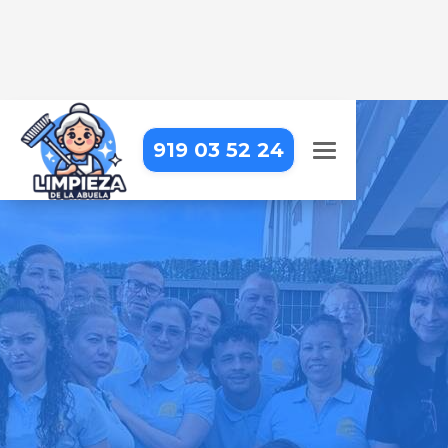
919 03 52 24
LIMPIEZA DE APARTAMENTOS
TURÍSTICOS EN FUENTIDUEÑA
DE TAJO
Dejamos tus apartamentos
impecables para que tus
huéspedes se sientan como en
casa