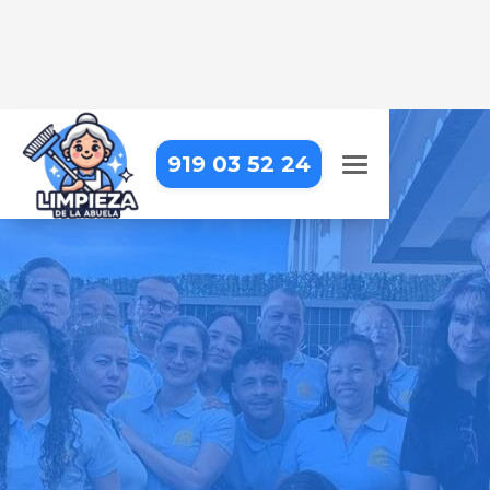
919 03 52 24
LIMPIEZA DE APARTAMENTOS
TURÍSTICOS EN LEGANÉS
Dejamos tus apartamentos
impecables para que tus
huéspedes se sientan como en
casa