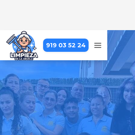
919 03 52 24
LIMPIEZA DE APARTAMENTOS
TURÍSTICOS EN MADRID –
BARAJAS – AEROPUERTO
Dejamos tus apartamentos
impecables para que tus
huéspedes se sientan como en
casa