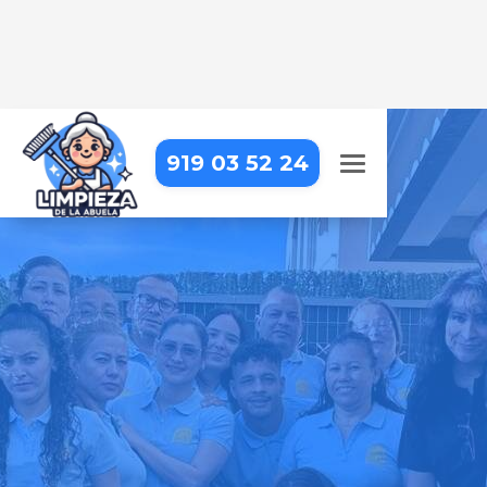
919 03 52 24
LIMPIEZA DE APARTAMENTOS
TURÍSTICOS EN LOZOYA
Dejamos tus apartamentos
impecables para que tus
huéspedes se sientan como en
casa