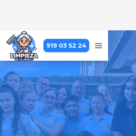
919 03 52 24
LIMPIEZA DE APARTAMENTOS
TURÍSTICOS EN EL ATAZAR
Dejamos tus apartamentos
impecables para que tus
huéspedes se sientan como en
casa