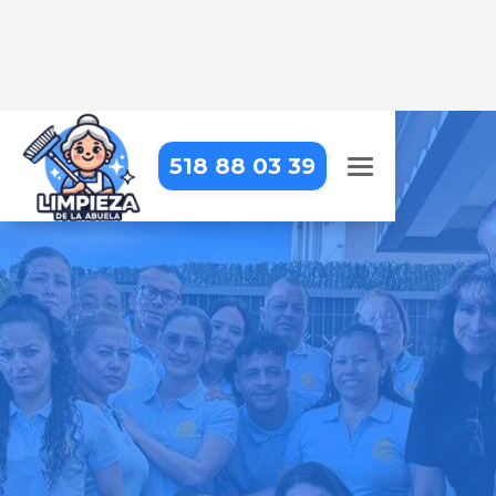
518 88 03 39
LIMPIEZA DE OBRA EN
ALCAUCÍN
Dejamos tu obra impecable, con
una limpieza detallada que resalta
cada acabado
Pide tu presupuesto gratis