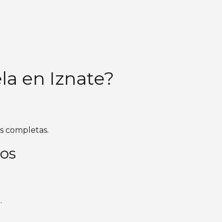
la en Iznate?
as completas.
cos
.