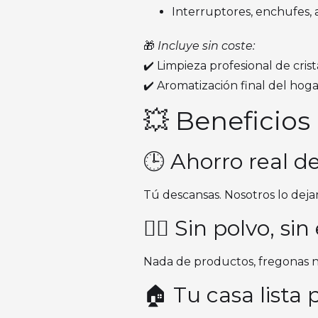
Interruptores, enchufes, a
🎁
Incluye sin coste:
✔️ Limpieza profesional de crist
✔️ Aromatización final del hog
💥 Beneficios
🕒 Ahorro real d
Tú descansas. Nosotros lo dej
🧘‍♀️ Sin polvo, sin
Nada de productos, fregonas ni
🏠 Tu casa lista 