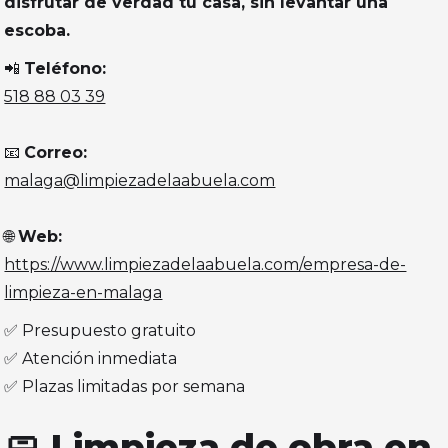
disfrutar de verdad tu casa, sin levantar una
escoba.
📲
Teléfono:
518 88 03 39
📧
Correo:
malaga@limpiezadelaabuela.com
🌐
Web:
https://www.limpiezadelaabuela.com/empresa-de-
limpieza-en-malaga
✅ Presupuesto gratuito
✅ Atención inmediata
✅ Plazas limitadas por semana
🧼 Limpieza de obra en