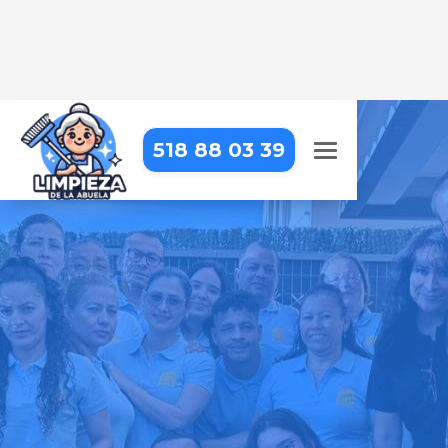
518 88 03 39
LIMPIEZA DE OBRA EN ÁRCHEZ
Dejamos tu obra impecable, con
una limpieza detallada que resalta
cada acabado
Pide tu presupuesto gratis