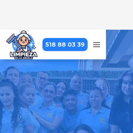
518 88 03 39
LIMPIEZA DE OBRA EN
BENALAURÍA
Dejamos tu obra impecable, con
una limpieza detallada que resalta
cada acabado
Pide tu presupuesto gratis