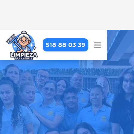
518 88 03 39
LIMPIEZA DE OBRA EN ISTÁN
Dejamos tu obra impecable, con
una limpieza detallada que resalta
cada acabado
Pide tu presupuesto gratis