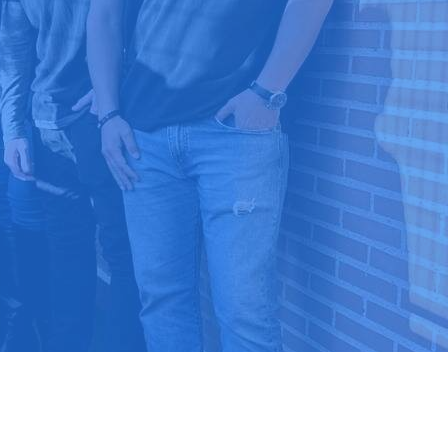
8 88 03 39
 ⭐⭐⭐⭐⭐