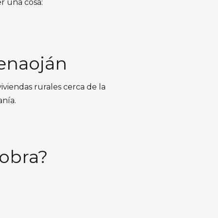
r una cosa:
Benaoján
iviendas rurales cerca de la
anía.
 obra?