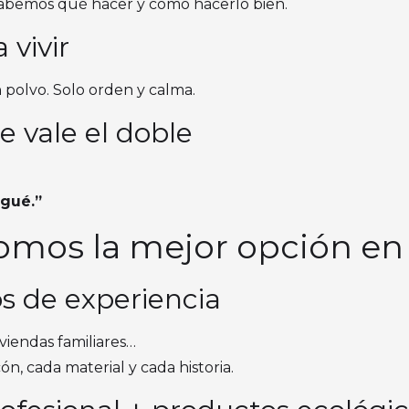
sabemos qué hacer y cómo hacerlo bien.
 vivir
in polvo. Solo orden y calma.
e vale el doble
agué.”
somos la mejor opción e
s de experiencia
viviendas familiares…
n, cada material y cada historia.