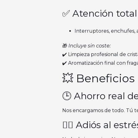
✅ Atención total
Interruptores, enchufes, a
🎁
Incluye sin coste:
✔️ Limpieza profesional de crist
✔️ Aromatización final con frag
💥 Beneficios
🕒 Ahorro real d
Nos encargamos de todo. Tú te 
🧘‍♀️ Adiós al est