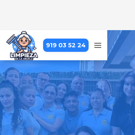
919 03 52 24
LIMPIEZA DE OFICINAS EN
BUSTARVIEJO
Trabajar en una oficina impecable
hace la diferencia. Nosotros lo
hacemos posible
Pide tu presupuesto gratis