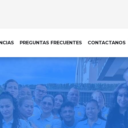
NCIAS
PREGUNTAS FRECUENTES
CONTACTANOS
 DE OFICINAS EN MADRID – BARAJA
cina impecable hace la dif
hacemos posible