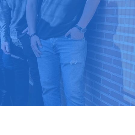
9 03 52 24
 ⭐⭐⭐⭐⭐