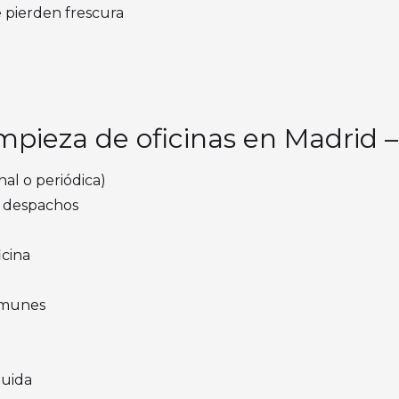
 pierden frescura
limpieza de oficinas en Madrid 
nal o periódica)
 y despachos
icina
comunes
luida