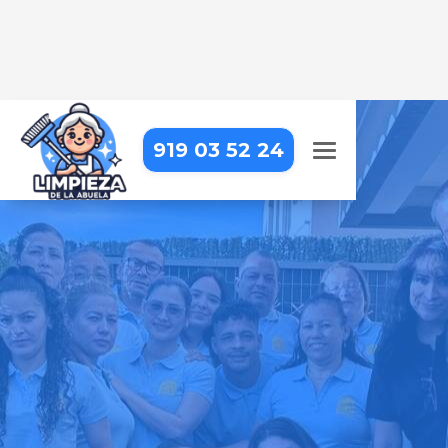
919 03 52 24
LIMPIEZA DE OFICINAS EN
COLMENAR VIEJO
Trabajar en una oficina impecable
hace la diferencia. Nosotros lo
hacemos posible
Pide tu presupuesto gratis