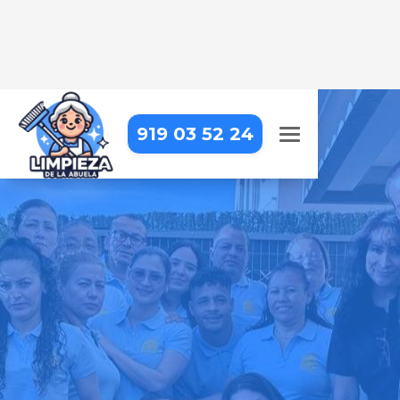
919 03 52 24
LIMPIEZA DE OFICINAS EN
GUADARRAMA
Trabajar en una oficina impecable
hace la diferencia. Nosotros lo
hacemos posible
Pide tu presupuesto gratis