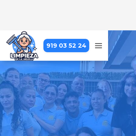
919 03 52 24
LIMPIEZA DE OFICINAS EN EL
ESCORIAL
Trabajar en una oficina impecable
hace la diferencia. Nosotros lo
hacemos posible
Pide tu presupuesto gratis