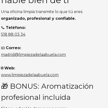
hable bien de ti
Una oficina limpia transmite lo que tú eres:
organizado, profesional y confiable.
📞
Teléfono:
518 88 03 34
📧
Correo:
madrid@limpiezadelaabuela.com
🌐
Web:
www.limpiezadelaabuela.com
🎁 BONUS: Aromatización
profesional incluida