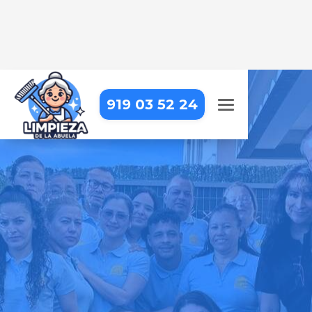
919 03 52 24
LIMPIEZA DE OFICINAS EN
COLLADO MEDIANO
Trabajar en una oficina impecable
hace la diferencia. Nosotros lo
hacemos posible
Pide tu presupuesto gratis