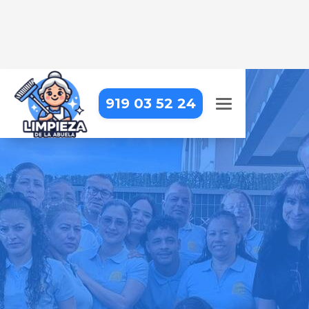
919 03 52 24
LIMPIEZA DE APARTAMENTOS
TURÍSTICOS EN SOMOSIERRA
Dejamos tus apartamentos
impecables para que tus
huéspedes se sientan como en
casa