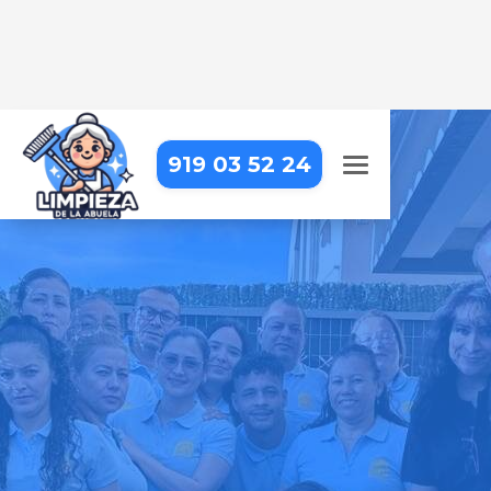
919 03 52 24
LIMPIEZA DE APARTAMENTOS
TURÍSTICOS EN
VALDEPIÉLAGOS
Dejamos tus apartamentos
impecables para que tus
huéspedes se sientan como en
casa