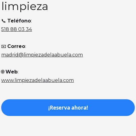
limpieza
📞
Teléfono
:
518 88 03 34
📧
Correo
:
madrid@limpiezadelaabuela.com
🌐
Web
:
www.limpiezadelaabuela.com
¡Reserva ahora!