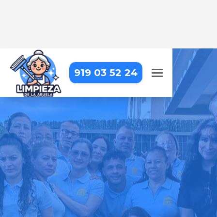
919 03 52 24
LIMPIEZA DE OFICINAS EN
MADRID – CHAMARTÍN –
CASTILLA
Trabajar en una oficina impecable
hace la diferencia. Nosotros lo
hacemos posible