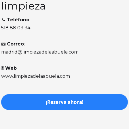
limpieza
📞
Teléfono
:
518 88 03 34
📧
Correo
:
madrid@limpiezadelaabuela.com
🌐
Web
:
www.limpiezadelaabuela.com
¡Reserva ahora!