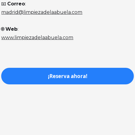
📧
Correo
:
madrid@limpiezadelaabuela.com
🌐
Web
:
www.limpiezadelaabuela.com
¡Reserva ahora!