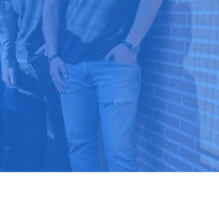
9 03 52 24
 ⭐⭐⭐⭐⭐