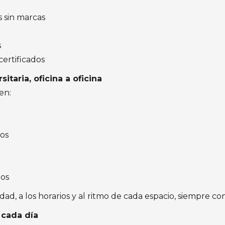
es sin marcas
s
certificados
taria, oficina a oficina
en:
vos
dos
dad, a los horarios y al ritmo de cada espacio, siempre co
 cada día