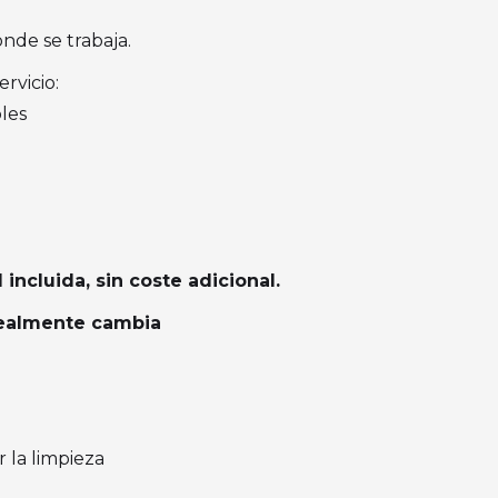
onde se trabaja.
ervicio:
les
incluida, sin coste adicional.
realmente cambia
r la limpieza