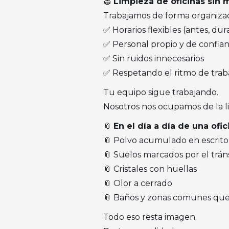
🧽
Limpieza de oficinas sin 
Trabajamos de forma organizada
✅ Horarios flexibles (antes, du
✅ Personal propio y de confia
✅ Sin ruidos innecesarios
✅ Respetando el ritmo de traba
Tu equipo sigue trabajando.
Nosotros nos ocupamos de la l
📎
En el día a día de una ofi
📎 Polvo acumulado en escritor
📎 Suelos marcados por el tráns
📎 Cristales con huellas
📎 Olor a cerrado
📎 Baños y zonas comunes que
Todo eso resta imagen.