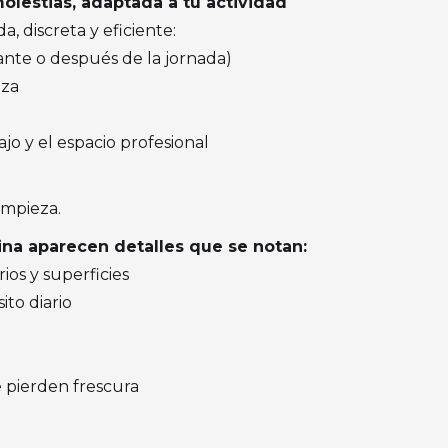
molestias, adaptada a tu actividad
, discreta y eficiente:
rante o después de la jornada)
nza
jo y el espacio profesional
impieza.
cina aparecen detalles que se notan:
ios y superficies
ito diario
 pierden frescura