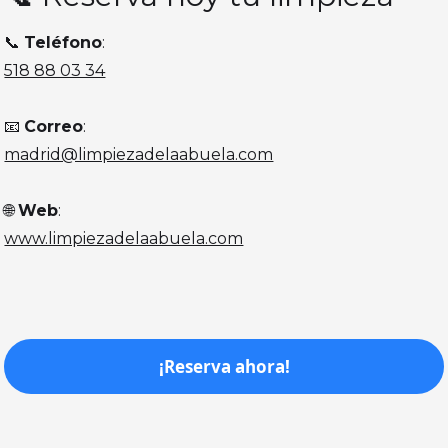
📞
Teléfono
:
518 88 03 34
📧
Correo
:
madrid@limpiezadelaabuela.com
🌐
Web
:
www.limpiezadelaabuela.com
¡Reserva ahora!