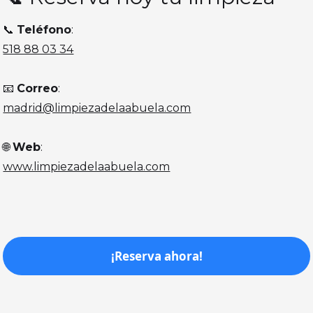
📞
Teléfono
:
518 88 03 34
📧
Correo
:
madrid@limpiezadelaabuela.com
🌐
Web
:
www.limpiezadelaabuela.com
¡Reserva ahora!