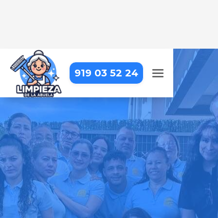
919 03 52 24
LIMPIEZA DE OFICINAS EN
MADRID – PUENTE DE
VALLECAS – ENTREVÍAS
Trabajar en una oficina impecable
hace la diferencia. Nosotros lo
hacemos posible