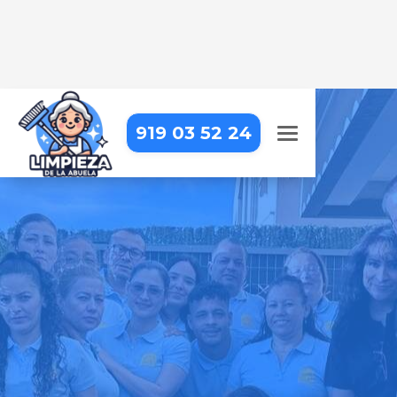
919 03 52 24
LIMPIEZA DE OFICINAS EN
MADRID – PUENTE DE
VALLECAS – PALOMERAS
SURESTE
Trabajar en una oficina impecable
hace la diferencia. Nosotros lo
hacemos posible