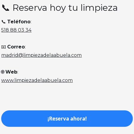
📞 Reserva hoy tu limpieza
📞
Teléfono
:
518 88 03 34
📧
Correo
:
madrid@limpiezadelaabuela.com
🌐
Web
:
www.limpiezadelaabuela.com
¡Reserva ahora!