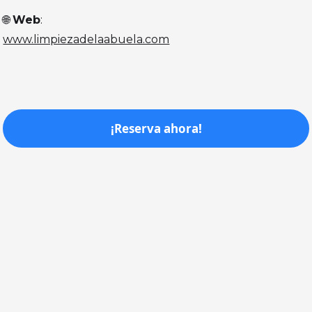
🌐
Web
:
www.limpiezadelaabuela.com
¡Reserva ahora!