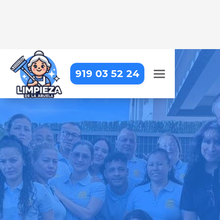
919 03 52 24
LIMPIEZA DE OFICINAS EN
MADRID – TETUÁN –
BERRUGUETE
Trabajar en una oficina impecable
hace la diferencia. Nosotros lo
hacemos posible