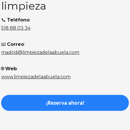
limpieza
📞
Teléfono
:
518 88 03 34
📧
Correo
:
madrid@limpiezadelaabuela.com
🌐
Web
:
www.limpiezadelaabuela.com
¡Reserva ahora!