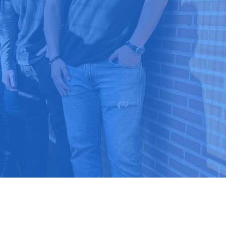
9 03 52 24
 ⭐⭐⭐⭐⭐