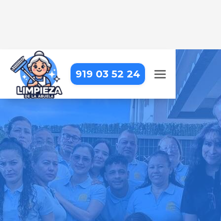
919 03 52 24
EMPRESA DE LIMPIEZA EN
COLLADO VILLALBA
Llevamos la limpieza profesional
hasta tu puerta, para que puedas
centrarte en lo que realmente
importa