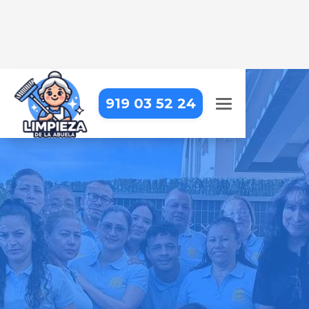
919 03 52 24
EMPRESA DE LIMPIEZA EN
MADRID - ARGANZUELA -
CHOPERA
Llevamos la limpieza profesional
hasta tu puerta, para que puedas
centrarte en lo que realmente
importa