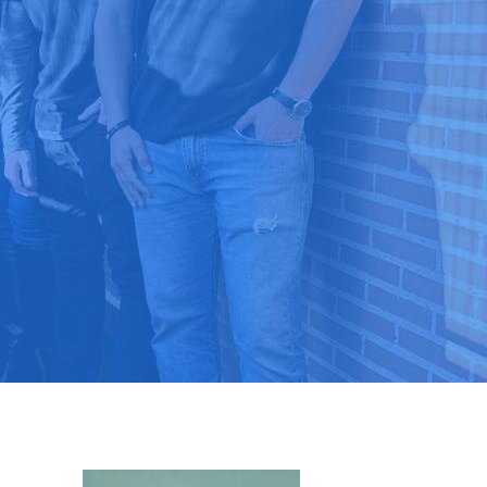
9 03 52 24
 ⭐⭐⭐⭐⭐