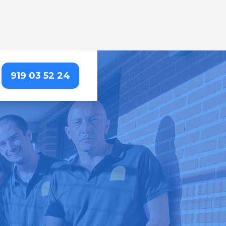
919 03 52 24
HEL - OPAÑEL
rta, para que puedas
importa