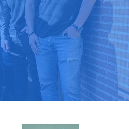
9 03 52 24
 ⭐⭐⭐⭐⭐