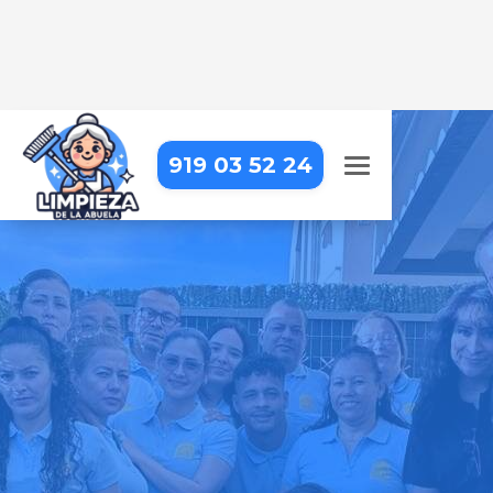
919 03 52 24
EMPRESA DE LIMPIEZA EN
MADRID - CARABANCHEL -
PUERTA BONITA
Llevamos la limpieza profesional
hasta tu puerta, para que puedas
centrarte en lo que realmente
importa