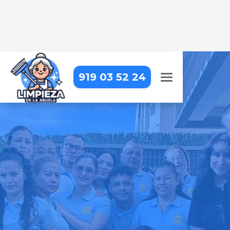
919 03 52 24
EMPRESA DE LIMPIEZA EN
MADRID - CIUDAD LINEAL -
ATALAYA
Llevamos la limpieza profesional
hasta tu puerta, para que puedas
centrarte en lo que realmente
importa