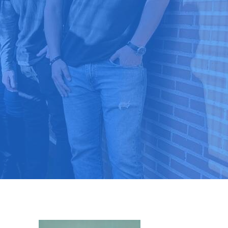
9 03 52 24
 ⭐⭐⭐⭐⭐