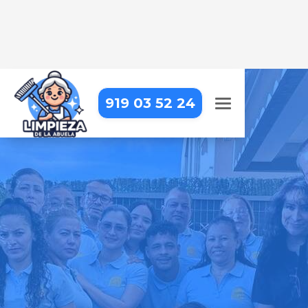
919 03 52 24
EMPRESA DE LIMPIEZA EN
MADRID - MONCLOA-ARAVACA
- VALDEZARZA
Llevamos la limpieza profesional
hasta tu puerta, para que puedas
centrarte en lo que realmente
importa