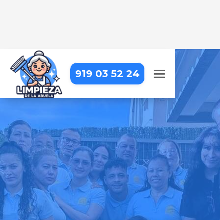
919 03 52 24
EMPRESA DE LIMPIEZA EN
MADRID - PUENTE DE
VALLECAS - SAN DIEGO
Llevamos la limpieza profesional
hasta tu puerta, para que puedas
centrarte en lo que realmente
importa