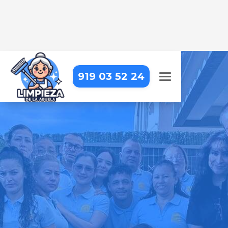
919 03 52 24
EMPRESA DE LIMPIEZA EN
MADRID - TETUÁN -
BERRUGUETE
Llevamos la limpieza profesional
hasta tu puerta, para que puedas
centrarte en lo que realmente
importa