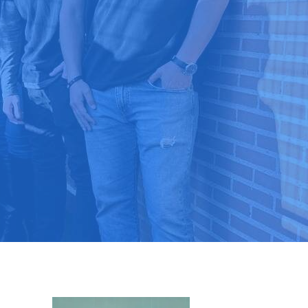
9 03 52 24
 ⭐⭐⭐⭐⭐