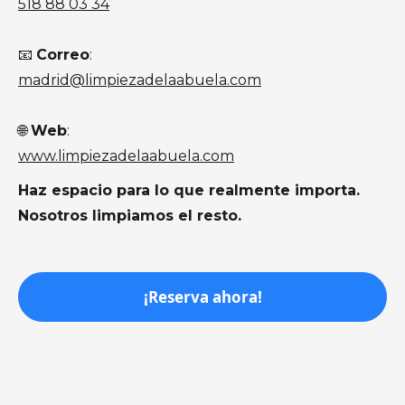
518 88 03 34
📧
Correo
:
madrid@limpiezadelaabuela.com
🌐
Web
:
www.limpiezadelaabuela.com
Haz espacio para lo que realmente importa.
Nosotros limpiamos el resto.
¡Reserva ahora!