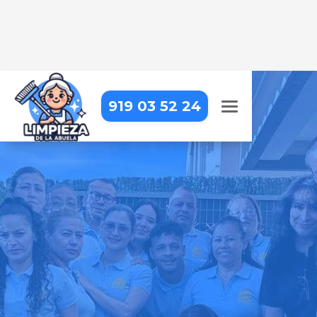
919 03 52 24
EMPRESA DE LIMPIEZA EN
RIBATEJADA
Llevamos la limpieza profesional
hasta tu puerta, para que puedas
centrarte en lo que realmente
importa