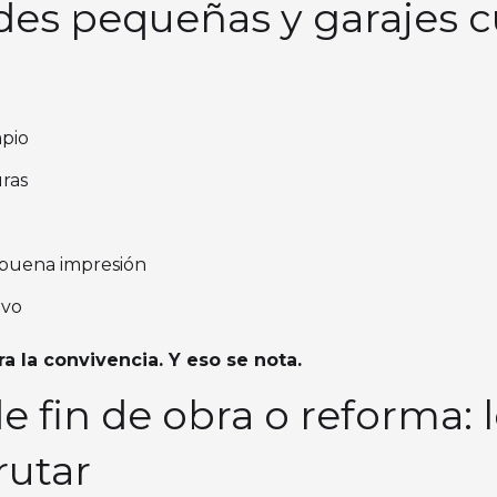
es pequeñas y garajes c
mpio
uras
buena impresión
lvo
 la convivencia. Y eso se nota.
de fin de obra o reforma:
rutar