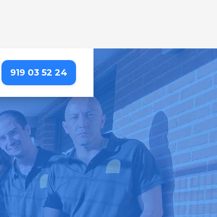
919 03 52 24
LALPARDO
rta, para que puedas
importa