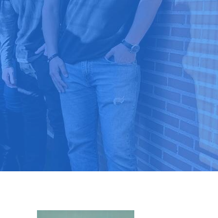
9 03 52 24
 ⭐⭐⭐⭐⭐