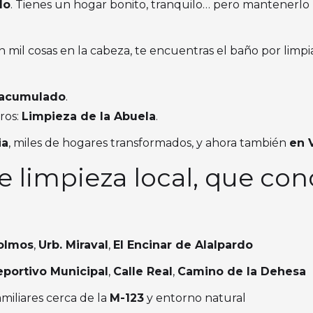
do
. Tienes un hogar bonito, tranquilo… pero mantenerlo l
n mil cosas en la cabeza, te encuentras el baño por limpi
 acumulado
.
ros:
Limpieza de la Abuela
.
ia
, miles de hogares transformados, y ahora también
en 
 limpieza local, que con
olmos
,
Urb. Miraval
,
El Encinar de Alalpardo
eportivo Municipal
,
Calle Real
,
Camino de la Dehesa
amiliares cerca de la
M-123
y entorno natural