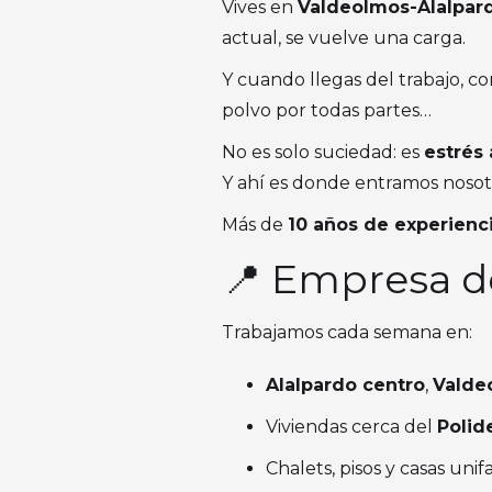
Vives en
Valdeolmos-Alalpar
actual, se vuelve una carga.
Y cuando llegas del trabajo, co
polvo por todas partes…
No es solo suciedad: es
estrés
Y ahí es donde entramos nosot
Más de
10 años de experienc
📍 Empresa de
Trabajamos cada semana en:
Alalpardo centro
,
Valde
Viviendas cerca del
Polid
Chalets, pisos y casas unif